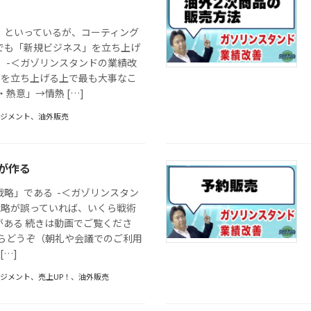
」といっているが、コーティング
でも「新規ビジネス」を立ち上げ
 -＜ガゾリンスタンドの業績改
スを立ち上げる上で最も大事なこ
・熱意」→情熱 […]
ネジメント
、
油外販売
が作る
戦略」である -＜ガゾリンスタン
戦略が誤っていれば、いくら戦術
がある 続きは動画でご覧くださ
からどうぞ（朝礼や会議でのご利用
[…]
ネジメント
、
売上UP！
、
油外販売