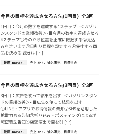
今月の目標を達成させる方法(1回目) 全3回
1回目：今月の数字を達成する4ステップ -＜ガゾリ
ンスタンドの業績改善＞-■今月の数字を達成させる
4ステップ①今の立ち位置を正確に把握する②見込
みを洗い出す③日割り目標を設定する④集中する商
品を決める 続きは […]
動画-movie-
売上UP！
、
油外販売
、
目標達成
今月の目標を達成させる方法(3回目) 全3回
3回目：広告を使って結果を出す -＜ガゾリンスタン
ドの業績改善＞- ■広告を使って結果を出す
①LINE・アプリでお得情報の告知②SNSを活用した
拡散力ある告知③折り込み・ポスティングによる地
域密着型告知④店頭演出で目を引 […]
動画-movie-
売上UP！
、
油外販売
、
目標達成