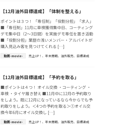
【12月油外目標達成】「体制を整える」
ポイントは３つ！ 「専任制」「役割分担」「求人」
■「専任制」11月に車検獲得集中日、コーティング
デモ集中日（2～3日間）を実施デモ専任を置き活動
■「役割分担」業歴の浅いメンバー・アルバイトが
購入見込み客を見つけてくれる […]
動画-movie-
売上UP！
、
年末商戦
、
油外販売
、
目標達成
【12月油外目標達成】「予約を取る」
■ポイントは４つ！ オイル交換 ・コーティング ・
車検 ・タイヤ履き替え ■11月中に12月の予約取り
をしよう。既に12月になっているなら今からでも予
約取りをしよう。＜4つの予約を取る＞①オイル交
換今年6月にオイル交換し […]
動画-movie-
売上UP！
、
年末商戦
、
油外販売
、
目標達成