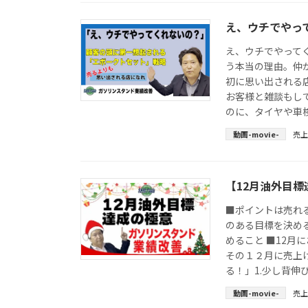
え、ウチでやっ
え、ウチでやって
う本当の理由。仲
初に思い出される店
お客様と雑談もして
のに、タイヤや車検
動画-movie-
売上
【12月油外目
■ポイントは売れ
のある目標を決め
めること ■12月
その１２月に売上
る！」1.少し背伸び
動画-movie-
売上