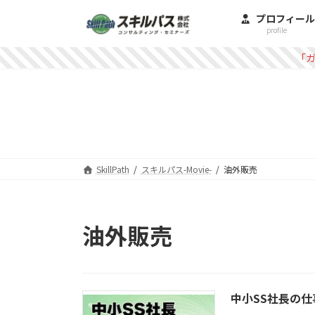
コ
ナ
プロフィール
ン
ビ
profile
テ
ゲ
ン
ー
「
ツ
シ
へ
ョ
ス
ン
キ
に
ッ
移
プ
動
SkillPath
スキルパス-Movie-
油外販売
油外販売
中小SS社長の仕事