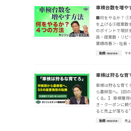
車検台数を増や
■何をやるか？ 
を上げる③提案数
のポイントで現状
員・提案数・リピー
業績改善＞- 社長・
動画-movie-
マ
車検は狩るな育
車検は狩るな育て
ら農耕型へ。1回の
くる。】 車検獲
き・クーポンに頼
ると売上が落ちる“狩
動画-movie-
売上