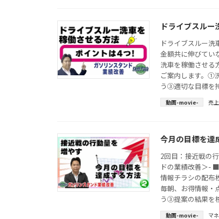
ドライブスルー
ドライブスルー洗
金額共に伸びていな
洗車を稼働させる
ご案内します。①
う③適切な目標を持
動画-movie-
売上
今月の目標を達成
2回目：接近戦の行
ドの業績改善＞- 
情報チラシの配布
毎朝、お得情報・
う③提案の結果を検
動画-movie-
マ