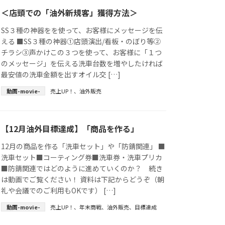
＜店頭での「油外新規客」獲得方法＞
SS３種の神器をを使って、お客様にメッセージを伝
える ■SS３種の神器①店頭演出/看板・のぼり等②
チラシ③声かけこの３つを使って、お客様に「１つ
のメッセージ」を伝える洗車台数を増やしたければ
最安値の洗車金額を出すオイル交 […]
動画-movie-
売上UP！
、
油外販売
【12月油外目標達成】「商品を作る」
12月の商品を作る「洗車セット」や「防錆関連」 ■
洗車セット■コーティング券■洗車券・洗車プリカ
■防錆関連ではどのように進めていくのか？ 続き
は動画でご覧ください！ 資料は下記からどうぞ（朝
礼や会議でのご利用もOKです） […]
動画-movie-
売上UP！
、
年末商戦
、
油外販売
、
目標達成