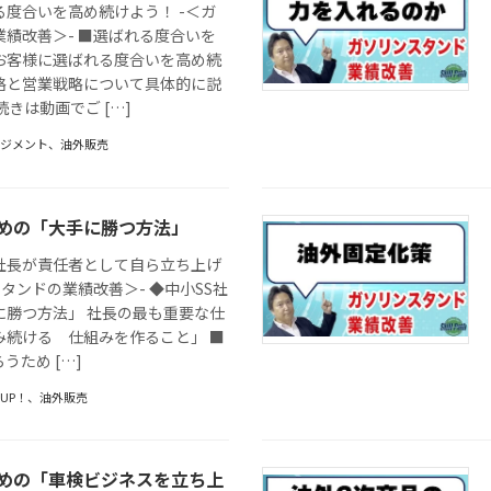
度合いを高め続けよう！ -＜ガ
績改善＞- ■選ばれる度合いを
お客様に選ばれる度合いを高め続
略と営業戦略について具体的に説
続きは動画でご […]
ネジメント
、
油外販売
ための「大手に勝つ方法」
社長が責任者として自ら立ち上げ
スタンドの業績改善＞- ◆中小SS社
に勝つ方法」 社長の最も重要な仕
み続ける 仕組みを作ること」 ■
うため […]
UP！
、
油外販売
ための「車検ビジネスを立ち上