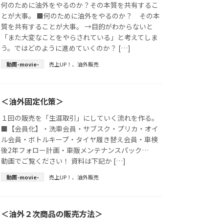
何のために油外をやるのか？その本質を共有するこ
とが大事。 ■何のために油外をやるのか？ その本
質を共有することが大事。 →目的がわからないと
「また大変なことをやらされている」と考えてしま
う。ではどのように進めていくのか？ […]
動画-movie-
売上UP！
、
油外販売
＜油外固定化策＞
１回の販売を「生涯取引」にしていく流れを作る。
■【会員化】・洗車会員・サブスク・プリカ・オイ
ル会員・ボトルキープ・タイヤ履き替え会員・車検
後2年フォロー計画・車販メンテナンスパック…
動画でご覧ください！ 資料は下記か […]
動画-movie-
売上UP！
、
油外販売
＜油外２次商品の販売方法＞