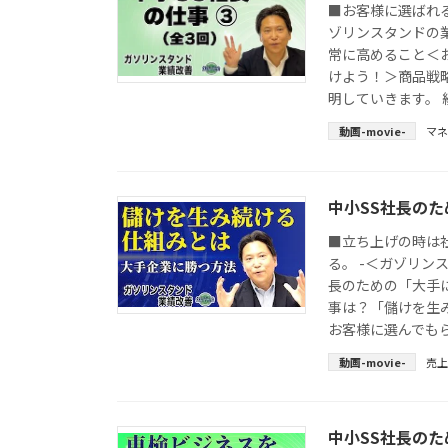
■お客様に選ばれる
ゾリンスタンドの業
常に高めること＜
けよう！＞商品戦
明していきます。 
動画-movie-
マ
中小SS社長の
■立ち上げの時は
る。 -＜ガゾリン
長のための「大手
事は？「儲けを生
お客様に選んでもら
動画-movie-
売上
中小SS社長の