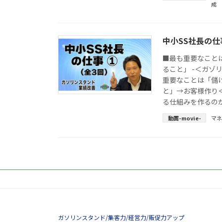
成
中小SS社長の仕事
■最も重要なこと
ること」 -＜ガゾ
重要なことは「儲
と」→お客様作り
る仕組みを作るのか
動画-movie-
マ
ガソリンスタンド/集客力/経営力/販促力アップ