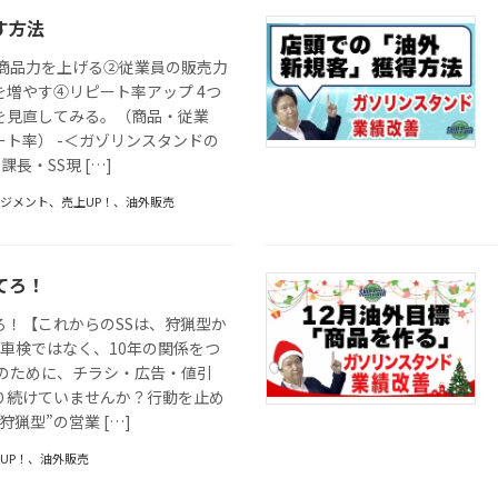
す方法
①商品力を上げる②従業員の販売力
を増やす④リピート率アップ 4つ
を見直してみる。（商品・従業
ト率） -＜ガゾリンスタンドの
課長・SS現 […]
ネジメント
、
売上UP！
、
油外販売
てろ！
ろ！【これからのSSは、狩猟型か
車検ではなく、10年の関係をつ
得のために、チラシ・広告・値引
り続けていませんか？行動を止め
猟型”の営業 […]
UP！
、
油外販売