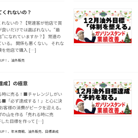
てくれないの？
くれないの？【常連客が他店で買
が良いだけでは選ばれない。“最
”になれていますか？】 常連の
いる。 関係も悪くない。 それな
を他店で購入 […]
UP！
、
油外販売
標達成】の極意
る時に売る！■チャレンジしがい
る■「必ず達成する！」と心に決
にお客様の消費がピークを迎える。
げの山を作る「売れる時に売
した目標を作って […]
UP！
、
年末商戦
、
油外販売
、
目標達成