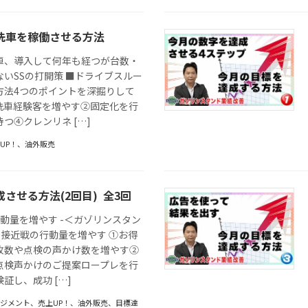
洗車を稼働させる方法
車、導入して何年も経つが台数・
いSSの打開策 ■ドライブスルー
方法4つのポイントを深掘りして
洗車経験客を増やす②固定化を行
つ④クレンリネ […]
UP！
、
油外販売
させる方法(2回目) 全3回
動量を増やす -＜ガゾリンスタン
■接近戦の行動量を増やす ①お得
枚数や点検の声かけ数を増やす②
点検声かけのご提案ロープレを行
証し、成功 […]
ネジメント
、
売上UP！
、
油外販売
、
目標達