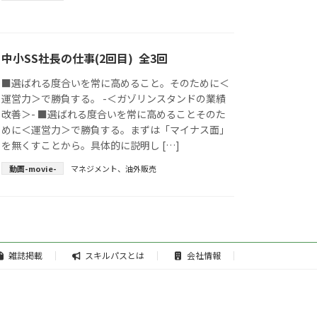
中小SS社長の仕事(2回目) 全3回
■選ばれる度合いを常に高めること。そのために＜
運営力＞で勝負する。 -＜ガゾリンスタンドの業績
改善＞- ■選ばれる度合いを常に高めることそのた
めに＜運営力＞で勝負する。まずは「マイナス面」
を無くすことから。具体的に説明し […]
動画-movie-
マネジメント
、
油外販売
雑誌掲載
スキルパスとは
会社情報