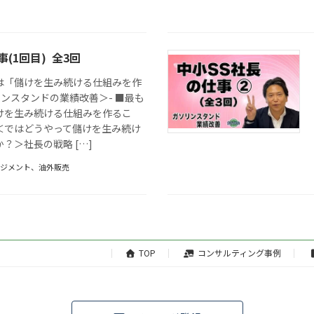
(1回目) 全3回
は「儲けを生み続ける仕組みを作
リンスタンドの業績改善＞- ■最も
けを生み続ける仕組みを作るこ
＜ではどうやって儲けを生み続け
？＞社長の戦略 […]
ネジメント
、
油外販売
TOP
コンサルティング事例