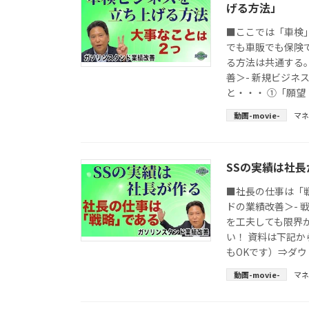
げる方法」
■ここでは「車検
でも車販でも保険
る方法は共通する。
善＞- 新規ビジネ
と・・・ ①「願望
動画-movie-
マ
SSの実績は社長
■社長の仕事は「
ドの業績改善＞- 
を工夫しても限界
い！ 資料は下記
もOKです）⇒ダウ 
動画-movie-
マ