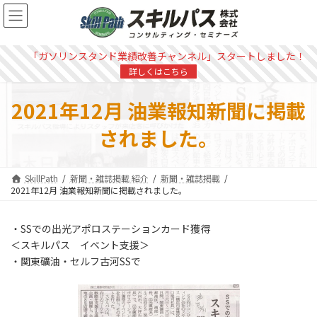
コ
ナ
ン
ビ
テ
ゲ
ン
ー
「ガソリンスタンド業績改善チャンネル」スタートしました！
ツ
シ
詳しくはこちら
へ
ョ
ス
ン
2021年12月 油業報知新聞に掲載
キ
に
ッ
移
されました。
プ
動
SkillPath
新聞・雑誌掲載 紹介
新聞・雑誌掲載
2021年12月 油業報知新聞に掲載されました。
・SSでの出光アポロステーションカード獲得
＜スキルパス イベント支援＞
・関東礦油・セルフ古河SSで