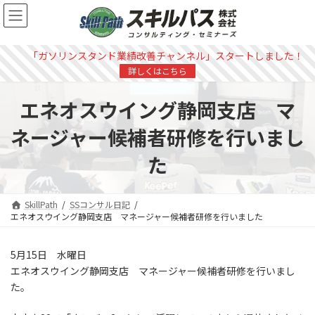
コ
ナ
ン
ビ
テ
ゲ
ン
ー
「ガソリンスタンド業績改善チャンネル」スタートしました！
ツ
シ
詳しくはこちら
へ
ョ
ス
ン
エネオスウイング静岡支店 マ
キ
に
ッ
移
ネージャー候補者研修を行いまし
プ
動
た
SkillPath
SSコンサル日記
エネオスウイング静岡支店 マネージャー候補者研修を行いました
5月15日 水曜日
エネオスウイング静岡支店 マネージャー候補者研修を行いまし
た。