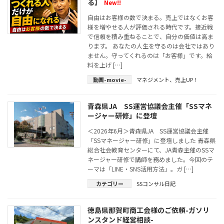
る】
New!!
自由はお客様の数で決まる。売上ではなくお客
様を増やせる人が評価される時代です。接近戦
で信頼を積み重ねることで、自分の価値は高ま
ります。 あなたの人生を守るのは会社ではあり
ません。守ってくれるのは「お客様」です。給
料を上げ […]
動画-movie-
マネジメント
、
売上UP！
青森県JA SS運営協議会主催「SSマネ
ージャー研修」に登壇
＜2026年6月＞青森県JA SS運営協議会主催
「SSマネージャー研修」に登壇しました 青森県
総合社会教育センターにて、JA青森主催のSSマ
ネージャー研修で講師を務めました。今回のテ
ーマは「LINE・SNS活用方法」。ガ […]
カテゴリー
SSコンサル日記
徳島県那賀町商工会様のご依頼-ガソリ
ンスタンド経営相談-