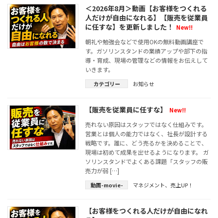
＜2026年8月＞動画【お客様をつくれる
人だけが自由になれる】【販売を従業員
に任すな】を更新しました！
New!!
朝礼や勉強会などで使用OKの無料動画講座で
す。ガソリンスタンドの業績アップや部下の指
導・育成、現場の管理などの情報をお伝えして
いきます。
カテゴリー
お知らせ
【販売を従業員に任すな】
New!!
売れない原因はスタッフではなく仕組みです。
営業とは個人の能力ではなく、社長が設計する
戦略です。誰に、どう売るかを決めることで、
現場は初めて成果を出せるようになります。 ガ
ソリンスタンドでよくある課題「スタッフの販
売力が弱 […]
動画-movie-
マネジメント
、
売上UP！
【お客様をつくれる人だけが自由になれ